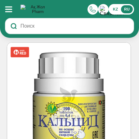
KZ
RU