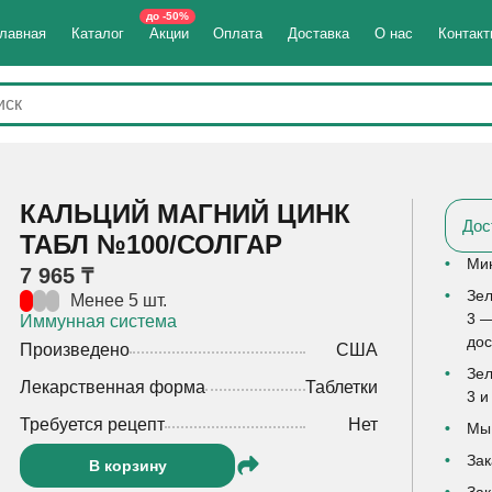
до -50%
лавная
Каталог
Акции
Оплата
Доставка
О нас
Контак
КАЛЬЦИЙ МАГНИЙ ЦИНК
Дос
ТАБЛ №100/СОЛГАР
Мин
7 965 ₸
Зел
Менее 5 шт.
3 —
Иммунная система
дос
Произведено
США
Зел
Лекарственная форма
Таблетки
3 и
Требуется рецепт
Нет
Мы 
Зак
В корзину
Зак