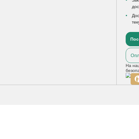
до
Дос
тек
Пос
Опл
На на
безоп