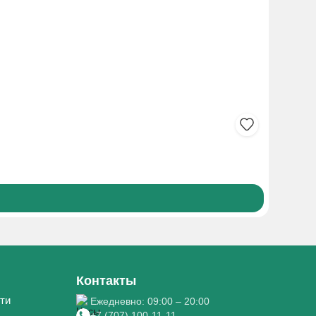
АСКОРБИ
160₸
Боле
Контакты
ти
Ежедневно: 09:00 – 20:00
+7 (707) 100-11-11