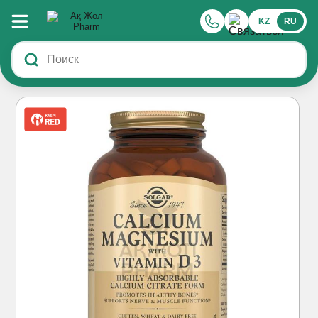
KZ
RU