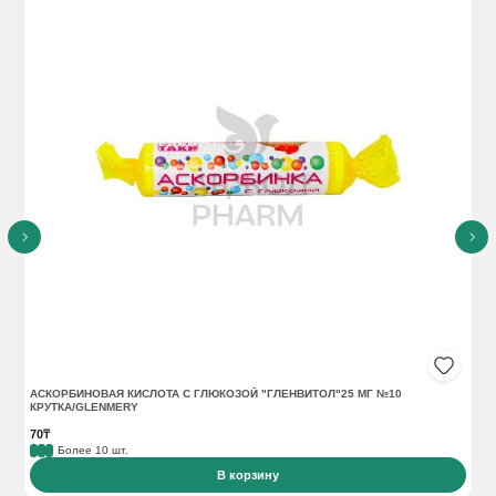
АСКОРБИНОВАЯ КИСЛОТА С ГЛЮКОЗОЙ "ГЛЕНВИТОЛ"25 МГ №10
АС
КРУТКА/GLENMERY
70₸
16
Более 10 шт.
В корзину