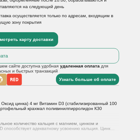
ставляются на следующий день
тавка осуществляется только по адресам, входящим в
ущую зону покрытия
мотреть карту доставки
ата
шем сайте доступна удобная
удаленная оплата
для
асных и быстрых транзакций
Узнать больше об оплате
ак Оксид цинка) 4 мг Витамин D3 (стабилизированный 100
артофельный крахмал поливинилпирролидон К30
льное количество кальция с магнием, цинком и
D способствует адекватному усвоению кальция. Цинк