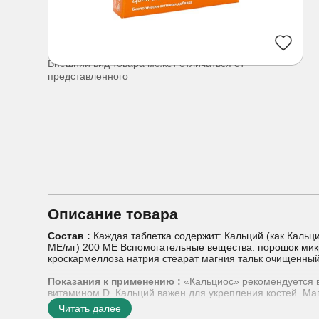
Внешний вид товара может отличаться от
представленного
Описание товара
Состав :
Каждая таблетка содержит: Кальций (как Кальци
МЕ/мг) 200 МЕ Вспомогательные вещества: порошок ми
кроскармеллоза натрия стеарат магния тальк очищенны
Показания к применению :
«Кальциос» рекомендуется в
витамином D. Кальций важен для укрепления костей. Ма
помогает синтезировать костный матрикс.
Читать далее