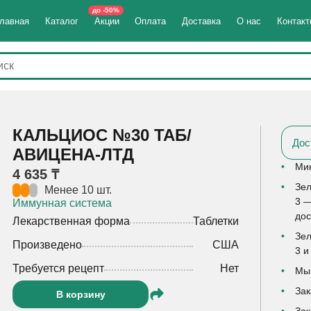
до -50%
лавная
Каталог
Акции
Оплата
Доставка
О нас
Контак
КАЛЬЦИОС №30 ТАБ/
Дос
АВИЦЕНА-ЛТД
Мин
4 635 ₸
Зел
Менее 10 шт.
3 —
Иммунная система
дос
Лекарственная форма
Таблетки
Зел
Произведено
США
3 и
Требуется рецепт
Нет
Мы 
Зак
В корзину
Зак