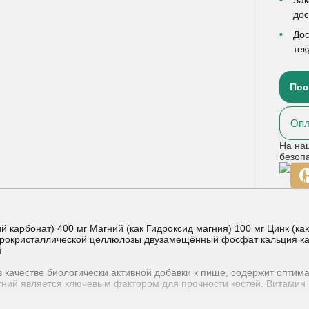
до
Дос
тек
Пос
Опл
На на
безоп
й карбонат) 400 мг Магний (как Гидроксид магния) 100 мг Цинк (к
крокристаллической целлюлозы двузамещённый фосфат кальция к
й
 качестве биологически активной добавки к пище, содержит оптима
гний является ключевым фактором для прочности костей. Витамин 