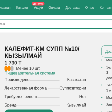
до -50%
лавная
Каталог
Акции
Оплата
Доставка
О нас
Контак
КАЛЕФИТ-КМ СУПП №10/
Дос
КЫЗЫЛМАЙ
Мин
1 730 ₸
Зел
Менее 10 шт.
3 —
Пищеварительная система
дос
Произведено
Казахстан
Зел
Лекарственная форма
Суппозитории
3 и
Требуется рецепт
Нет
Мы 
Зак
Бренд
Кызылмай
Зак