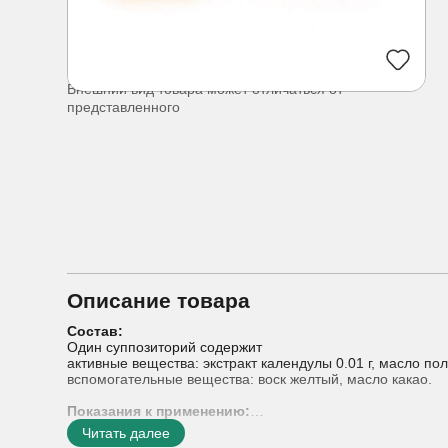
Внешний вид товара может отличаться от
представленного
Описание товара
Состав:
Один суппозиторий содержит
активные вещества: экстракт календулы 0.01 г, масло п
вспомогательные вещества: воск желтый, масло какао.
Показания к применению:
В составе комплексной терапии:
Читать далее
— кольпит, эндоцервицит, эрозия шейки матки, наруше