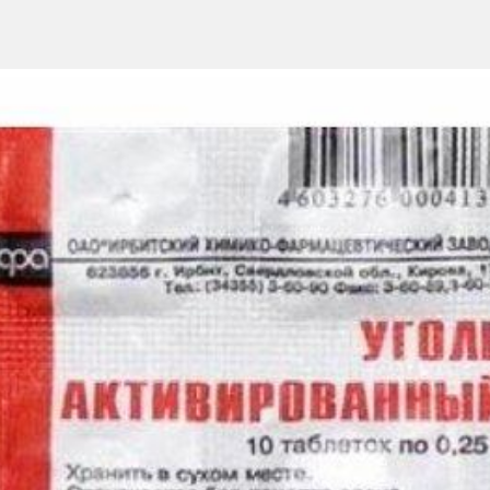
щины и язвы заднего прохода, сопровождаемые зудом и выделением
раза в день, в течение 10-15 дней.
омпоненты препарата.
ть к компонентам препарата.
отсутствия данных по безопасности и эффективности.
 у беременных и кормящих матерей
обность управления транспортными средствами и потенциально о