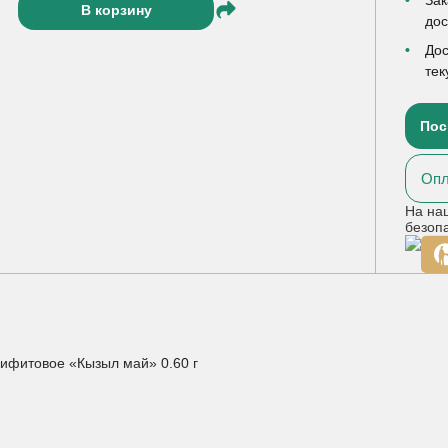
В корзину
до
Дос
тек
Пос
Опл
На на
безоп
олифитовое «Кызыл май» 0.60 г
ние микрофлоры