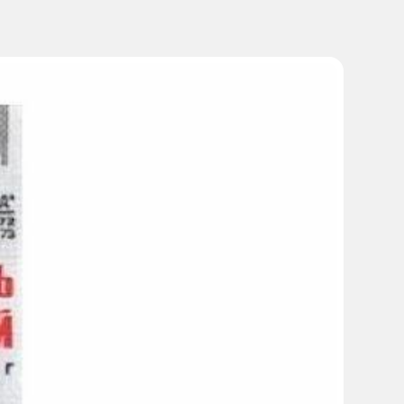
 слизи.
пасными механизмами