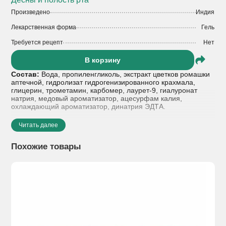
Произведено
Индия
Лекарственная форма
Гель
Требуется рецепт
Нет
В корзину
Состав:
Вода, пропиленгликоль, экстракт цветков ромашки
аптечной, гидролизат гидрогенизированного крахмала,
глицерин, трометамин, карбомер, лаурет-9, гиалуронат
натрия, медовый ароматизатор, ацесурфам калия,
охлаждающий ароматизатор, динатрия ЭДТА.
Показания к применению:
Камистад Бэби рекомендован
Читать далее
при первых признаках прорезывания зубов у детей.
Экстракт цветков ромашки аптечной обладает
Похожие товары
успокаивающими свойствами, способствует заживлению
раздраженной слизистой оболочки полости рта, ухаживает
за чувствительными деснами и помогает снять воспаление.
Лаурет-9 (полидоканол) обладает охлаждающим и
отвлекающим действием.
Гиалуронат натрия (Гиалуроновая кислота) оказывает
увлажняющее действие.
Ароматизаторы (медовый и охлаждающий) придают гелю
Камистад Бэби приятный вкус.