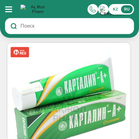
KZ
RU