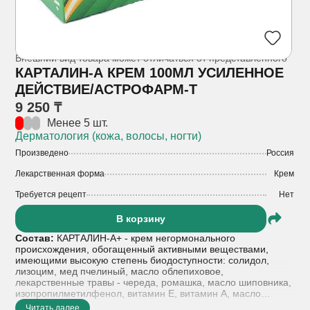
Внешний вид товара может отличаться от представленного
КАРТАЛИН-А КРЕМ 100МЛ УСИЛЕННОЕ
ДЕЙСТВИЕ/АСТРОФАРМ-Т
9 250 ₸
Менее 5 шт.
Дерматология (кожа, волосы, ногти)
Произведено
Россия
Лекарственная форма
Крем
Требуется рецепт
Нет
В корзину
Состав:
КАРТАЛИН-А+ - крем негормонального
происхождения, обогащенный активными веществами,
имеющими высокую степень биодоступности: солидол,
лизоцим, мед пчелиный, масло облепиховое,
лекарственные травы - череда, ромашка, масло шиповника,
изопропилметилфенол, витамин Е, витамин А, масло
лавандовое, масло эвкалиптовое, салициловая кислота.
Читать далее