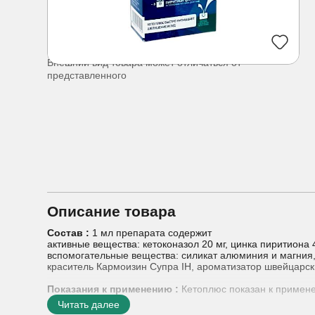
Внешний вид товара может отличаться от
представленного
Описание товара
Состав :
1 мл препарата содержит
активные вещества: кетоконазол 20 мг, цинка пиритиона 
вспомогательные вещества: силикат алюминия и магния
краситель Кармоизин Супра IH, ароматизатор швейцарск
Показания к применению :
Кетоплюс показан к примен
- для профилактики и лечения перхоти и себорейного д
Читать далее