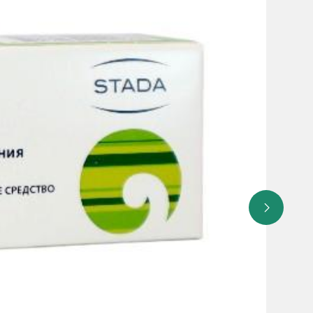
едотвращения синдрома отмены рекомендуется
ель.
ение волос отмечалось при применении Кетоплюс
кожные реакции (контактные дерматиты и раздражение