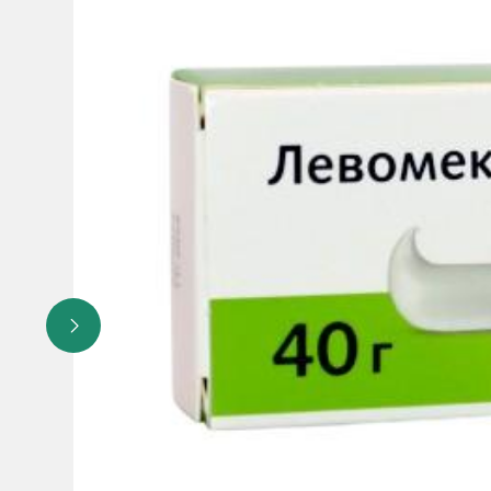
• При применении шампуня возможно выпадение волос, 
• При появлении побочных реакций или раздражения н
• При наличии в анамнезе аллергических реакций на пир
При использовании препарата у пациентов, применяющи
продолжать применение ГКС в сочетании с Кетоплюс ша
Себорейный дерматит и перхоть часто сопровождаются 
шампунь.
В составе вспомогательных веществ препарата Кетоплю
кожи).