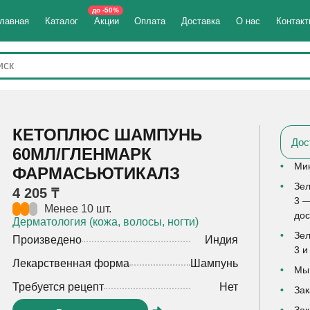
до -50%
лавная
Каталог
Акции
Оплата
Доставка
О нас
Контак
КЕТОПЛЮС ШАМПУНЬ
Дос
60МЛ/ГЛЕНМАРК
Мин
ФАРМАСЬЮТИКАЛЗ
Зел
4 205 ₸
3 —
Менее 10 шт.
дос
Дерматология (кожа, волосы, ногти)
Зел
Произведено
Индия
3 и
Лекарственная форма
Шампунь
Мы 
Требуется рецепт
Нет
Зак
Зак