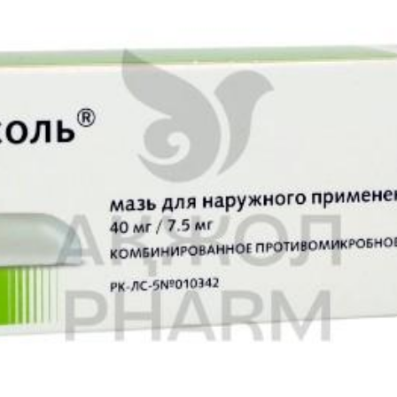
поврежденных химической завивкой.
еобходимо приостановить применение шампуня.
итион или аллергии на консерванты, красители сообщить врачу.
х глюкокортикостероиды (ГКС) для местного применения, для пр
мпунь с последующей постепенной отменой ГКС в течение 2-3 нед
усиленным выпадением волос. В редких случаях усиленное выпад
с содержится пропиленгликоль, который может вызывать местные 