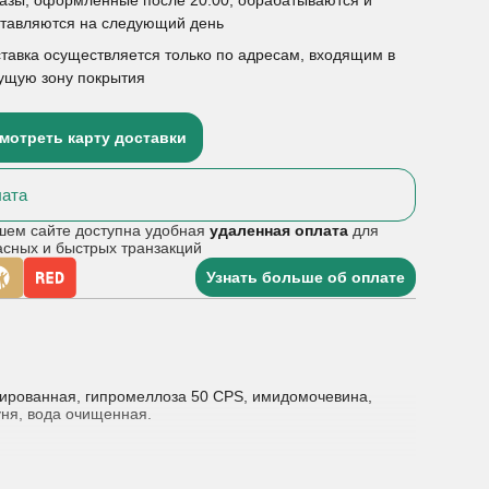
ставляются на следующий день
тавка осуществляется только по адресам, входящим в
ущую зону покрытия
мотреть карту доставки
ата
шем сайте доступна удобная
удаленная оплата
для
асных и быстрых транзакций
Узнать больше об оплате
рированная, гипромеллоза 50 СРS, имидомочевина,
уня, вода очищенная.