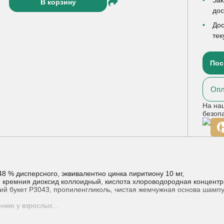
В корзину
до
Дос
тек
Пос
Опл
На на
безоп
48 % дисперсного, эквивалентно цинка пиритиону 10 мг,
, кремния диоксид коллоидный, кислота хлороводородная концент
ий букет Р3043, пропиленгликоль, чистая жемчужная основа шамп
ению у взрослых
ерматита