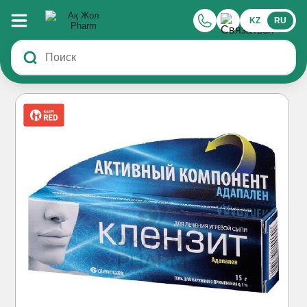
KZ
RU