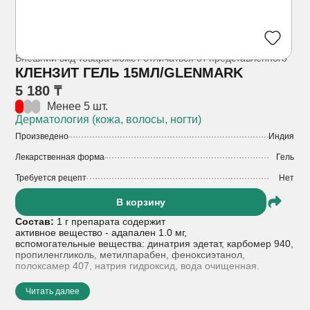
Внешний вид товара может отличаться от представленного
КЛЕНЗИТ ГЕЛЬ 15МЛ/GLENMARK
5 180 ₸
Менее 5 шт.
Дерматология (кожа, волосы, ногти)
Произведено
Индия
Лекарственная форма
Гель
Требуется рецепт
Нет
В корзину
Состав:
1 г препарата содержит
активное вещество - адапален 1.0 мг,
вспомогательные вещества: динатрия эдетат, карбомер 940,
пропиленгликоль, метилпарабен, феноксиэтанол,
полоксамер 407, натрия гидроксид, вода очищенная.
Показания к применению:
- угревая сыпь легкой и
Читать далее
средней степени тяжести, в том числе при наличии