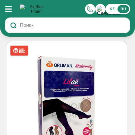
KZ
RU