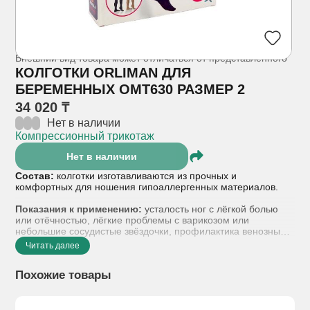
Внешний вид товара может отличаться от представленного
КОЛГОТКИ ORLIMAN ДЛЯ
БЕРЕМЕННЫХ ОМТ630 РАЗМЕР 2
34 020 ₸
Нет в наличии
Компрессионный трикотаж
Нет в наличии
Состав:
колготки изготавливаются из прочных и
комфортных для ношения гипоаллергенных материалов.
Показания к применению:
усталость ног с лёгкой болью
или отёчностью, лёгкие проблемы с варикозом или
небольшие сосудистые звёздочки, профилактика венозных
заболеваний.
Читать далее
Способ применения:
колготки надевают утром, не вставая
Похожие товары
с постели. Во время надевания вначале нужно
зафиксировать пятку, собрав чулок «гармошкой», после чего
распрямить его по ноге. Рекомендуется ходить в
компрессионных колготках весь день и снимать их