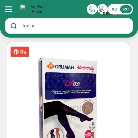
KZ
RU