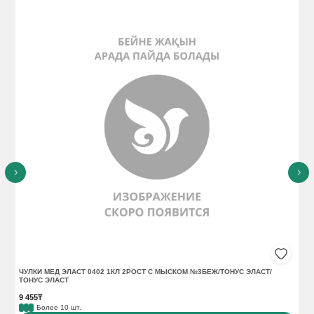
непосредственно перед сном. Надевать только на сухую
кожу.
ЧУЛКИ МЕД ЭЛАСТ 0402 1КЛ 2РОСТ С МЫСКОМ №3БЕЖ/ТОНУС ЭЛАСТ/
ЧУ
ТОНУС ЭЛАСТ
ЭЛ
9 455₸
10 
Более 10 шт.