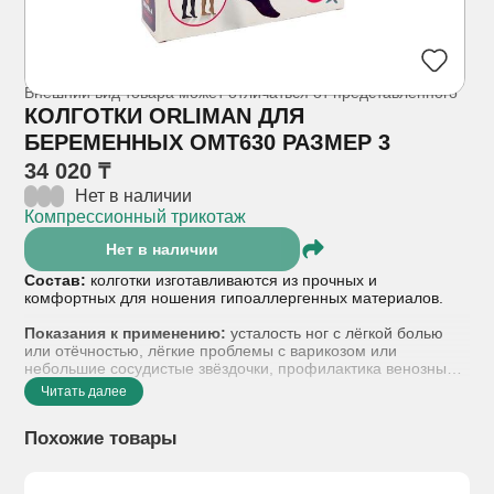
Внешний вид товара может отличаться от представленного
КОЛГОТКИ ORLIMAN ДЛЯ
БЕРЕМЕННЫХ ОМТ630 РАЗМЕР 3
34 020 ₸
Нет в наличии
Компрессионный трикотаж
Нет в наличии
Состав:
колготки изготавливаются из прочных и
комфортных для ношения гипоаллергенных материалов.
Показания к применению:
усталость ног с лёгкой болью
или отёчностью, лёгкие проблемы с варикозом или
небольшие сосудистые звёздочки, профилактика венозных
заболеваний.
Читать далее
Способ применения:
колготки надевают утром, не вставая
Похожие товары
с постели. Во время надевания вначале нужно
зафиксировать пятку, собрав чулок «гармошкой», после чего
распрямить его по ноге. Рекомендуется ходить в
компрессионных колготках весь день и снимать их