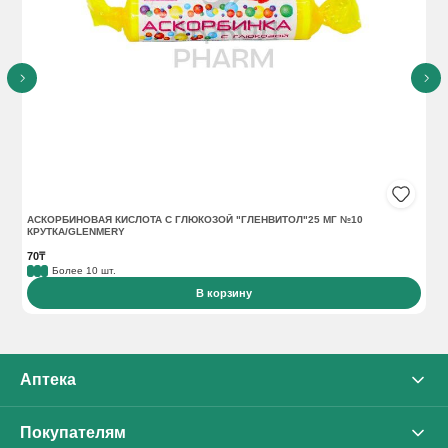
АСКОРБИНОВАЯ КИСЛОТА С ГЛЮКОЗОЙ "ГЛЕНВИТОЛ"25 МГ №10
АС
КРУТКА/GLENMERY
70₸
16
Более 10 шт.
В корзину
Аптека
О нас
Покупателям