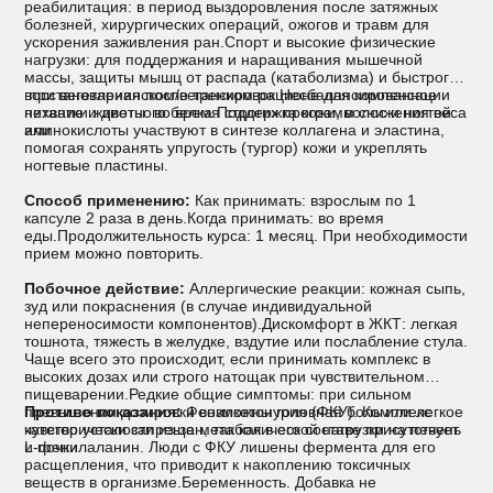
реабилитация: в период выздоровления после затяжных
болезней, хирургических операций, ожогов и травм для
ускорения заживления ран.Спорт и высокие физические
нагрузки: для поддержания и наращивания мышечной
массы, защиты мышц от распада (катаболизма) и быстрого
восстановления после тренировок.Несбалансированное
при вегетарианском/веганском рационе для компенсации
питание и диеты: во время строгих программ снижения веса
нехватки животного белка.Поддержка кожи, волос и ногтей:
или
аминокислоты участвуют в синтезе коллагена и эластина,
помогая сохранять упругость (тургор) кожи и укреплять
ногтевые пластины.
Способ применению:
Как принимать: взрослым по 1
капсуле 2 раза в день.Когда принимать: во время
еды.Продолжительность курса: 1 месяц. При необходимости
прием можно повторить.
Побочное действие:
Аллергические реакции: кожная сыпь,
зуд или покраснения (в случае индивидуальной
непереносимости компонентов).Дискомфорт в ЖКТ: легкая
тошнота, тяжесть в желудке, вздутие или послабление стула.
Чаще всего это происходит, если принимать комплекс в
высоких дозах или строго натощак при чувствительном
пищеварении.
Редкие общие симптомы: при сильном
превышении дозировки возможны головная боль или легкое
Противо показания:
Фенилкетонурия (ФКУ). Комплекс
чувство усталости из-за метаболической нагрузки на печень
категорически запрещен, так как в его составе присутствует
и почки
L-фенилаланин. Люди с ФКУ лишены фермента для его
расщепления, что приводит к накоплению токсичных
веществ в организме.Беременность. Добавка не