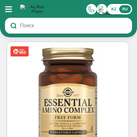
KZ
RU