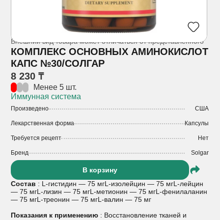
Внешний вид товара может отличаться от представленного
КОМПЛЕКС ОСНОВНЫХ АМИНОКИСЛОТ
КАПС №30/СОЛГАР
8 230 ₸
Менее 5 шт.
Иммунная система
Произведено
США
Лекарственная форма
Капсулы
Требуется рецепт
Нет
Бренд
Solgar
В корзину
Состав
: L-гистидин — 75 мгL-изолейцин — 75 мгL-лейцин
— 75 мгL-лизин — 75 мгL-метионин — 75 мгL-фенилаланин
— 75 мгL-треонин — 75 мгL-валин — 75 мг
Показания к применению
: Восстановление тканей и