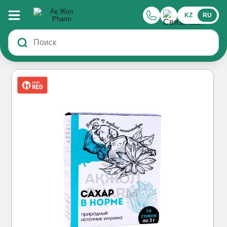
KZ
RU