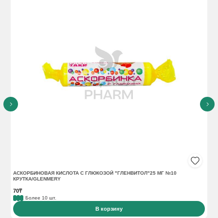
АСКОРБИНОВАЯ КИСЛОТА С ГЛЮКОЗОЙ "ГЛЕНВИТОЛ"25 МГ №10
АС
КРУТКА/GLENMERY
70₸
16
Более 10 шт.
В корзину