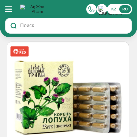
KZ
RU