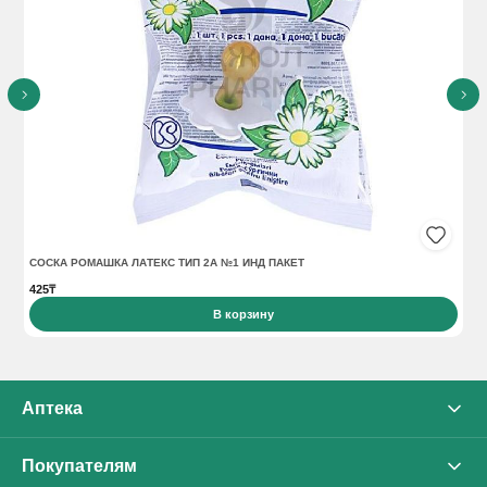
СОСКА РОМАШКА ЛАТЕКС ТИП 2А №1 ИНД ПАКЕТ
СО
425₸
63
В корзину
Аптека
О нас
Покупателям