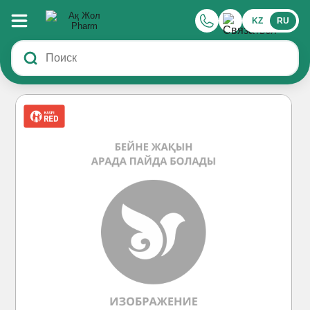
KZ
RU