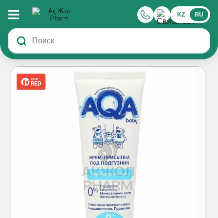
KZ
RU