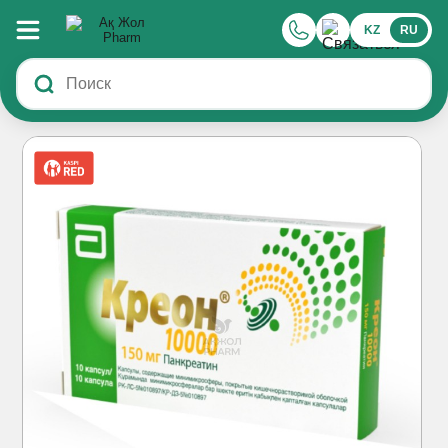
KZ
RU