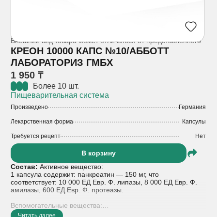
Внешний вид товара может отличаться от представленного
КРЕОН 10000 КАПС №10/АББОТТ
ЛАБОРАТОРИЗ ГМБХ
1 950 ₸
Более 10 шт.
Пищеварительная система
Произведено
Германия
Лекарственная форма
Капсулы
Требуется рецепт
Нет
В корзину
Состав:
Активное вещество:
1 капсула содержит: панкреатин — 150 мг, что
соответствует: 10 000 ЕД Евр. Ф. липазы, 8 000 ЕД Евр. Ф.
амилазы, 600 ЕД Евр. Ф. протеазы.
Вспомогательные вещества:
Макрогол 4000 – 37,50 мг, гипромеллозы фталат – 56,34 мг,
Читать далее