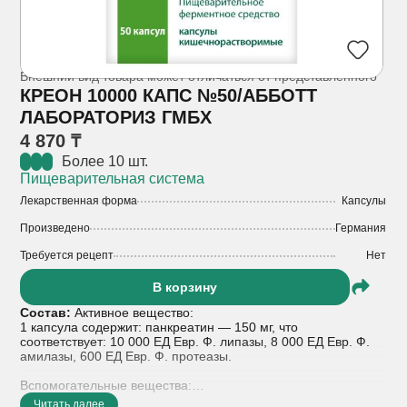
Внешний вид товара может отличаться от представленного
КРЕОН 10000 КАПС №50/АББОТТ
ЛАБОРАТОРИЗ ГМБХ
4 870 ₸
Более 10 шт.
Пищеварительная система
Лекарственная форма
Капсулы
Произведено
Германия
Требуется рецепт
Нет
В корзину
Состав:
Активное вещество:
1 капсула содержит: панкреатин — 150 мг, что
соответствует: 10 000 ЕД Евр. Ф. липазы, 8 000 ЕД Евр. Ф.
амилазы, 600 ЕД Евр. Ф. протеазы.
Вспомогательные вещества:
Макрогол 4000 – 37,50 мг, гипромеллозы фталат – 56,34 мг,
Читать далее