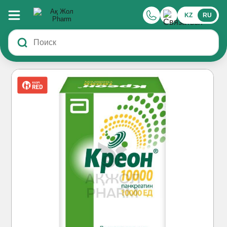
KZ
RU