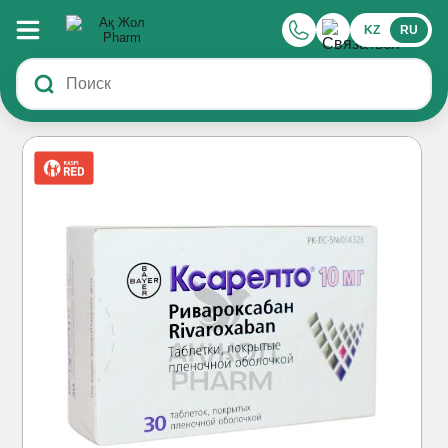
KZ
RU