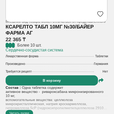
Внешний вид товара может отличаться от представленного
КСАРЕЛТО ТАБЛ 10МГ №30/БАЙЕР
ФАРМА АГ
22 365 ₸
Более 10 шт.
Сердечно-сосудистая система
Лекарственная форма
Таблетки
Произведено
Германия
Требуется рецепт
Нет
В корзину
Состав :
Одна таблетка содержит
активное вещество - ривароксабана микронизированного
10 мг,
вспомогательные вещества: целлюлоза
микрокристаллическая, натрия кроскармеллоза,
гипромеллоза 5сР (гидроксипропилметилцеллюлоза 2910),
лактозы моногидрат, магния стеарат, натрия лаурилсульфат,
Читать далее