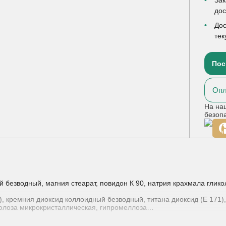
до
Дос
тек
Пос
Опл
На на
безоп
езводный, магния стеарат, повидон К 90, натрия крахмала гликоля
), кремния диоксид коллоидный безводный, титана диоксид (Е 171)
люлоза микрокристаллическая, гипромеллоза
атиперстной кишки