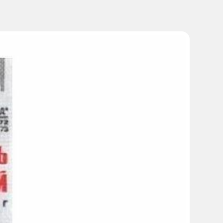
от приема пищи.
0 мг 2 раза в сутки (утром и вечером). Длительность
раннее заживление язв. В большинстве случаев
 недель, рекомендуется применение препарата в течение
более раннего заживления язв.
дозах.
обратиться за медицинской помощью.