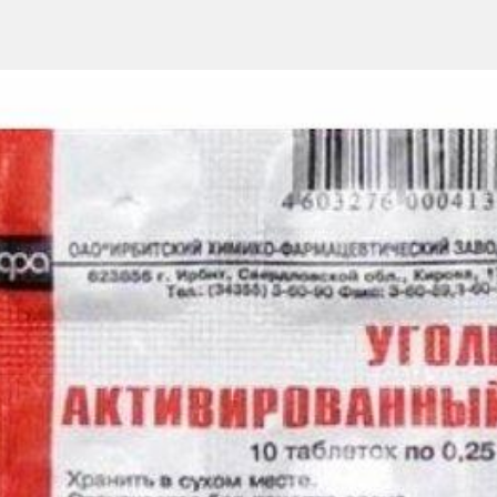
 кишки (НПВП-гастропатия, стрессовые, послеоперационные язвы)
ей желудочного сока (например, синдром Золингера-Эллисона)
и проведении общей анестезии (синдром Мендельсона).
ют целиком, не разжевывая, запивая стаканом воды, независимо 
ендованная доза составляет 40 мг 1 раз в сутки, перед сном или 2
может быть короче, если эндоскопическим исследованием показано 
тех пациентов, у которых заживление язв не происходит после 4-х
ишки (НПВП-гастропатия, стрессовые, послеоперационные язвы)
Длительность лечения 4-8 недель, если эндоскопия не показывает 
ующему веществу или к любым
стам H2 рецепторов
ем опыта применения)
ти фамотидин необходимо принимать с осторожностью, в меньших 
ия, или если неприятные ощущения в животе не проходят, следует 