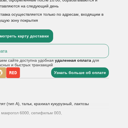
ставляются на следующий день
тавка осуществляется только по адресам, входящим в
ущую зону покрытия
мотреть карту доставки
ата
шем сайте доступна удобная
удаленная оплата
для
асных и быстрых транзакций
Узнать больше об оплате
т (тип А), тальк, крахмал кукурузный, лактозы
, макрогол 6000, сепифильм 003,