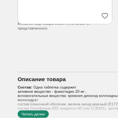
Внешний вид товара может отличаться от
представленного
Описание товара
Состав:
Одна таблетка содержит
активное вещество - фамотидин 20 мг ,
вспомогательные вещества: кремния диоксид коллоидный б
моногидрат
состав пленочной оболочки: железа оксид красный (Е172
состав Сепифильм 003: макрогол-40 (тип I) (Е431), цел
Читать далее
Показания к применению:
- язвенная болезнь двенадц