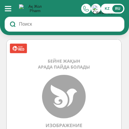
KZ
RU