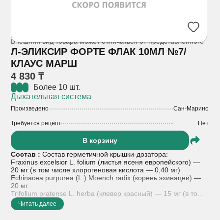
Внешний вид товара может отличаться от представленного
Л-ЭЛИКСИР ФОРТЕ ФЛАК 10МЛ №7/
КЛАУС МАРШ
4 830 ₸
Более 10 шт.
Дыхательная система
Произведено
Сан-Марино
Требуется рецепт
Нет
В корзину
Состав :
Состав герметичной крышки-дозатора:
Fraxinus excelsior L. folium (листья ясеня европейского) —
20 мг (в том числе хлорогеновая кислота — 0,40 мг)
Echinacea purpurea (L.) Moench radix (корень эхинацеи) —
20 мг
Trifolium pratense L. herba (клевер красный) — 15 мг (в том
числе изофлавоны — 1,20 мг)
Читать далее
Glycyrrhiza glabra L. radix (корень солодки) — 15 мг (в том
числе глицирризиновая кислота — 0,30 мг)