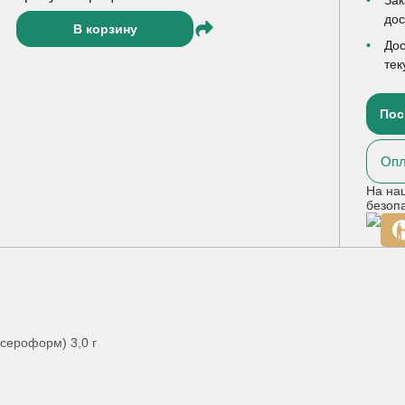
до
В корзину
Дос
тек
Пос
Опл
На на
безоп
сероформ) 3,0 г
о) 89,0 г