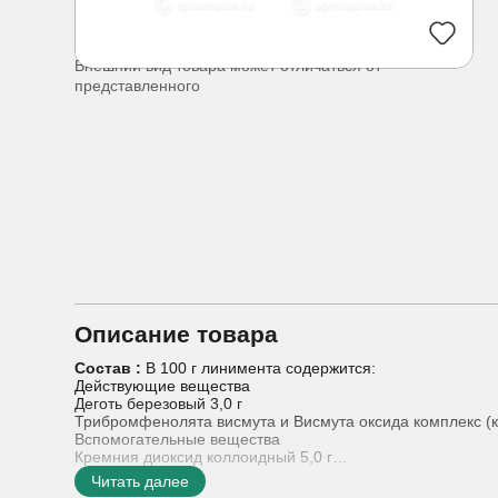
Внешний вид товара может отличаться от
представленного
Описание товара
Состав :
В 100 г линимента содержится:
Действующие вещества
Деготь березовый 3,0 г
Трибромфенолята висмута и Висмута оксида комплекс (к
Вспомогательные вещества
Кремния диоксид коллоидный 5,0 г
Клещевины обыкновенной семян масло (касторовое масл
Читать далее