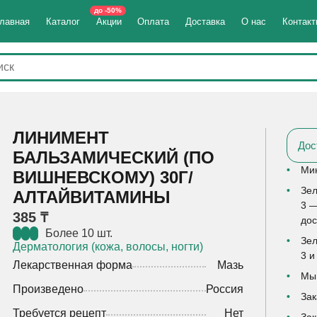
до -50%
лавная
Каталог
Акции
Оплата
Доставка
О нас
Контак
ЛИНИМЕНТ
Дос
БАЛЬЗАМИЧЕСКИЙ (ПО
Мин
ВИШНЕВСКОМУ) 30Г/
Зел
АЛТАЙВИТАМИНЫ
3 —
385 ₸
дос
Более 10 шт.
Зел
Дерматология (кожа, волосы, ногти)
3 и
Лекарственная форма
Мазь
Мы 
Произведено
Россия
Зак
Требуется рецепт
Нет
Зак