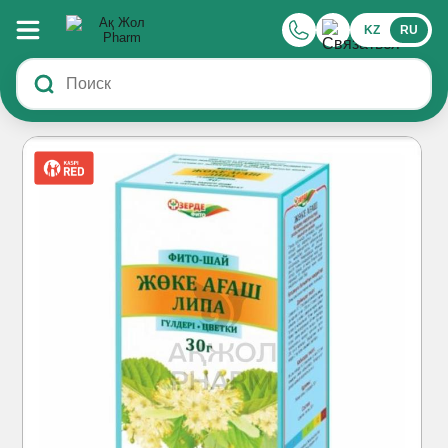
KZ
RU