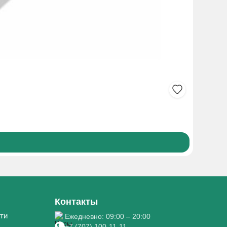
ЛЕН СЕМ
275₸
Боле
Контакты
ти
Ежедневно: 09:00 – 20:00
+7 (707) 100-11-11