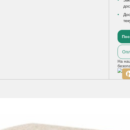
до
Дос
тек
Пос
Опл
На на
безоп