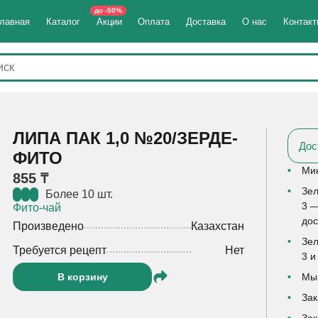
до -50%
лавная
Каталог
Акции
Оплата
Доставка
О нас
Контак
ЛИПА ПАК 1,0 №20/ЗЕРДЕ-
Дос
ФИТО
Мин
855 ₸
Зел
Более 10 шт.
3 —
Фито-чай
дос
Произведено
Казахстан
Зел
Требуется рецепт
Нет
3 и
В корзину
Мы 
Зак
Зак