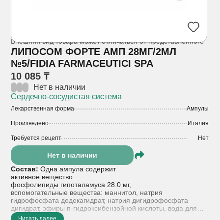
Внешний вид товара может отличаться от представленного
ЛИПОСОМ ФОРТЕ АМП 28МГ/2МЛ
№5/FIDIA FARMACEUTICI SPA
10 085 ₸
Нет в наличии
Сердечно-сосудистая система
Лекарственная форма
Ампулы
Произведено
Италия
Требуется рецепт
Нет
Нет в наличии
Состав:
Одна ампула содержит
активное вещество:
фосфолипиды гипоталамуса 28.0 мг,
вспомогательные вещества: маннитол, натрия
гидрофосфата додекагидрат, натрия дигидрофосфата
дигидрат, эфиры п-гидроксибензойной кислоты, вода для
инъекций.
Читать далее