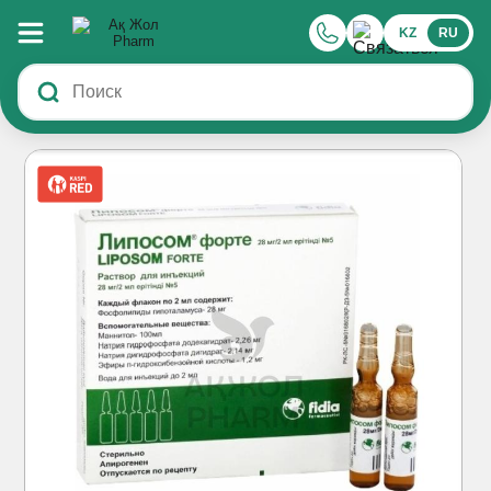
KZ
RU