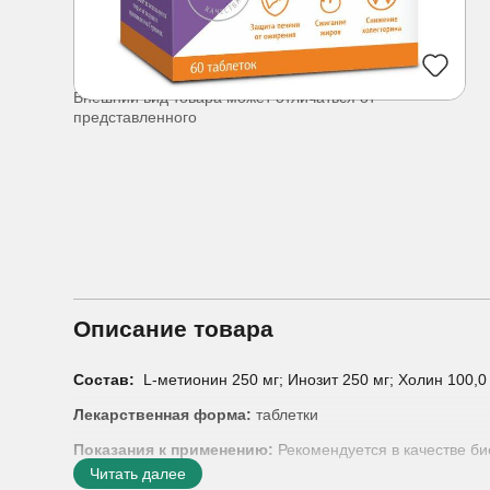
Внешний вид товара может отличаться от
представленного
Описание товара
Состав:
L-метионин 250 мг; Инозит 250 мг; Холин 100,0 
Лекарственная форма:
таблетки
Показания к применению:
Рекомендуется в качестве био
Три липотропных компонента (холин, инозит и метионин
Читать далее
жиров из печени (защите печени от ожирения), ускорен