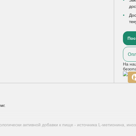
до
Дос
тек
Пос
Опл
На на
безоп
мг.
логически активной добавки к пище - источника L-метионина, иноз
) способствуют предотвращению накопления жиров в организме, у
ию процесса сжигания жиров, что важно для похудения и снижению 