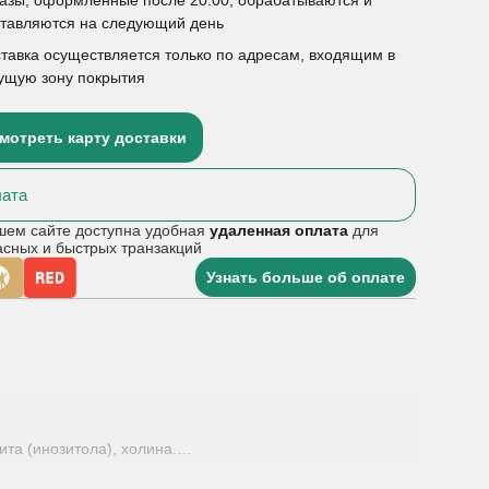
ставляются на следующий день
тавка осуществляется только по адресам, входящим в
ущую зону покрытия
мотреть карту доставки
ата
шем сайте доступна удобная
удаленная оплата
для
асных и быстрых транзакций
Узнать больше об оплате
ита (инозитола), холина.
скорению (стимуляции) жирового обмена, удалению
уровня холестерина, выведению токсинов,