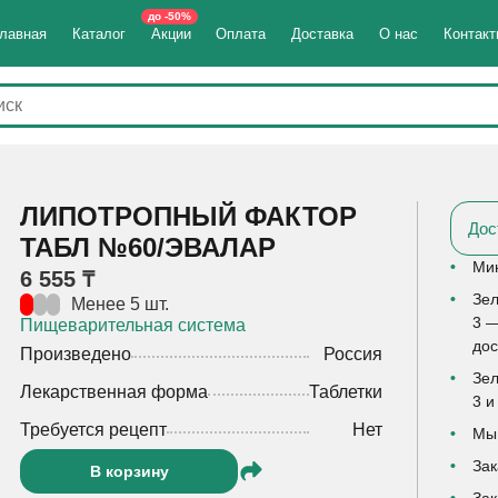
до -50%
лавная
Каталог
Акции
Оплата
Доставка
О нас
Контак
ЛИПОТРОПНЫЙ ФАКТОР
Дос
ТАБЛ №60/ЭВАЛАР
Мин
6 555 ₸
Зел
Менее 5 шт.
3 —
Пищеварительная система
дос
Произведено
Россия
Зел
Лекарственная форма
Таблетки
3 и
Требуется рецепт
Нет
Мы 
Зак
В корзину
Зак