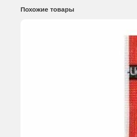
образующихся при сжигании жиров.
Похожие товары
Способы применения:
Взрослым по 2таблетки 2 раза в
Побочное действие:
Нет данных
Противопоказания:
Индивидуальная непереносимость к
является лекарственным средством.
Особые указания:
Нет данных