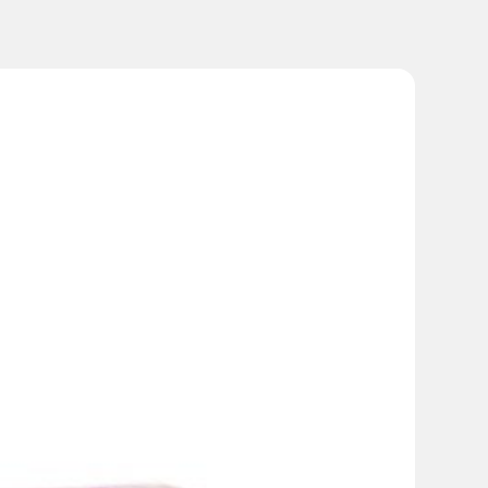
я, частота которых была несколько выше, чем при
и плацебо.
тота которых была несколько выше, чем при применении
 была не выше, чем при применении плацебо.
ферментов печени, повышение концентрации