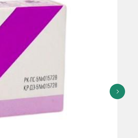
альтазы в организме - в связи с наличием сахара и
С не вызывает нарушения психомоторной функции и
ольным с сахарным диабетом. При длительном
тороны сердечно-сосудистой системы выявлено не было.
ными механизмами