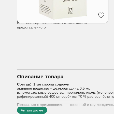
Внешний вид товара может отличаться от
представленного
Описание товара
Состав:
1 мл сиропа содержит
активное вещество – дезлоратадина 0,5 мг,
вспомогательные вещества: пропиленгликоль (монопропил
рафинированный) 400 мг, сорбитол 70 % раствор, бета-к
Показания к применению:
- сезонный и круглогодичны
- хроническая идиопатическая крапивница
Читать далее