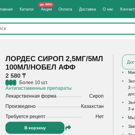
до -50%
лавная
Каталог
Акции
Оплата
Доставка
О нас
Контак
ЛОРДЕС СИРОП 2,5МГ/5МЛ
Дос
100МЛ/НОБЕЛ АФФ
Мин
2 580 ₸
Зел
Более 10 шт.
3 —
Антигистаминные препараты
дос
Лекарственная форма
Сироп
Зел
Произведено
Казахстан
3 и
Требуется рецепт
Нет
Мы 
Зак
В корзину
Зак