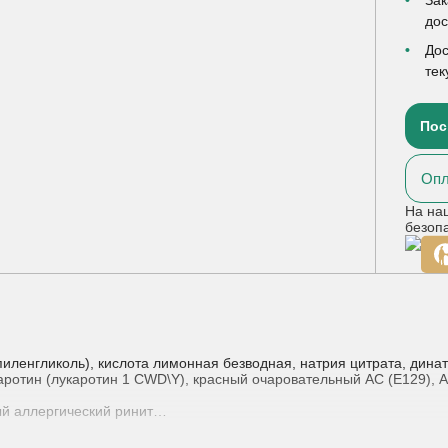
до
Дос
тек
Пос
Опл
На на
безоп
енгликоль), кислота лимонная безводная, натрия цитрата, динатри
аротин (лукаротин 1 CWD\Y), красный очаровательный АС (Е129), 
й аллергический ринит