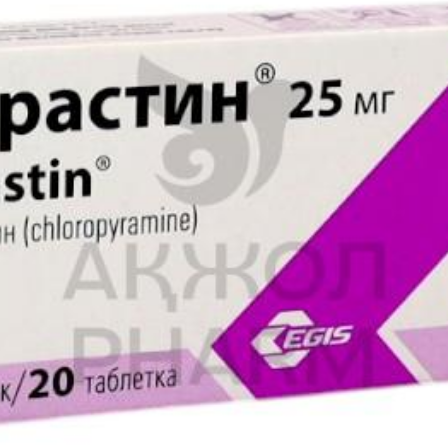
ти
всасывания глюкозы/галактозы или недостаточность сахаразы/изом
енения сиропа ЛОРДЕС у детей до 1 года не установлена. ЛОРДЕ
 разовой дозе препарата, его следует с осторожностью назначать б
ржания сукрозы возможно повреждающее действие на зубы.
о 20 мг в течение 14 дней клинически значимых изменений со с
обность управлять транспортным средством и потенциально опас
 со сложными техническими устройствами не отмечалось.