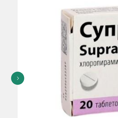
- беременность и период лактации
- тяжелая степень хронической почечной недостаточнос
- наследственная непереносимость фруктозы, нарушение 
сорбитола в составе сиропа.
Особые указания:
Эффективность и безопасность прим
сонливости. Так как препарат содержит 0,4 г сукрозы в
применении (две и более недели) Лордеса за счет соде
При ежедневном применение препарата ЛОРДЕС в дозе д
Особенности влияния лекарственного средства на спос
Влияния ЛОРДЕС на управление автомобилем или работу