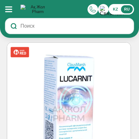
KZ
RU