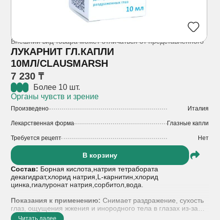
Внешний вид товара может отличаться от представленного
ЛУКАРНИТ ГЛ.КАПЛИ
10МЛ/CLAUSMARSH
7 230 ₸
Более 10 шт.
Органы чувств и зрение
Произведено
Италия
Лекарственная форма
Глазные капли
Требуется рецепт
Нет
В корзину
Состав:
Борная кислота,натрия тетрабората
декагидрат,хлорид натрия,L-карнитин,хлорид
цинка,гиалуронат натрия,сорбитол,вода.
Показания к применению:
Cнимает раздражение, сухость
глаз, ощущения жжения и инородного тела в глазах из-за
таких факторов окружающей среды, как ветер, солнце,
Читать далее