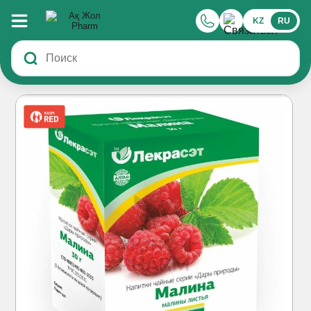
KZ
RU