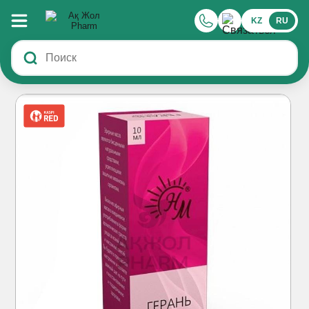
KZ
RU