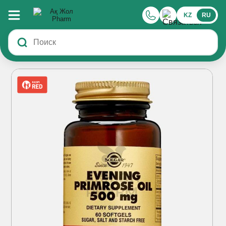
KZ
RU