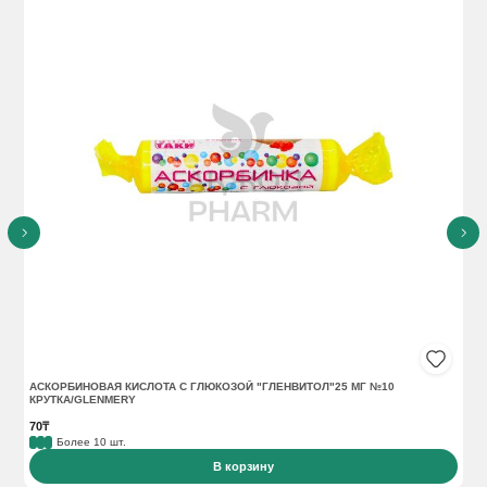
АСКОРБИНОВАЯ КИСЛОТА С ГЛЮКОЗОЙ "ГЛЕНВИТОЛ"25 МГ №10
АС
КРУТКА/GLENMERY
70₸
16
Более 10 шт.
В корзину