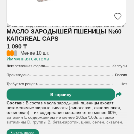
Внешний вид товара может отличаться от представленного
МАСЛО ЗАРОДЫШЕЙ ПШЕНИЦЫ №60
КАПС/REAL CAPS
1 090 ₸
Менее 10 шт.
Иммунная система
Лекарственная форма
Капсулы
Произведено
Россия
Требуется рецепт
Нет
В корзину
Состав :
В состав масла зародышей пшеницы входят
незаменимые жирные кислоты (линолевая, линоленовая,
олеиновая) – их содержание составляет не менее 60%,
витамин Е содержанием не менее 200мг/100г, а также
витамины D, группы В, бета-каротин, цинк, селен, сквален.
Показания к применению :
-для профилактики
Читать далее