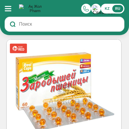
KZ
RU