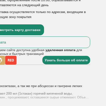
ставляются на следующий день
тавка осуществляется только по адресам, входящим в
ущую зону покрытия
мотреть карту доставки
ата
шем сайте доступна удобная
удаленная оплата
для
асных и быстрых транзакций
Узнать больше об оплате
эктазах, а так же при абсцессах и гангрене легких
ют 200 мл (1стакан) горячей кипяченой воды,
мин., процеживают, оставшееся сырье отжимают. Объем