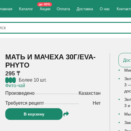
до -50%
лавная
Каталог
Акции
Оплата
Доставка
О нас
Контак
МАТЬ И МАЧЕХА 30Г/EVA-
Дос
PHYTO
Мин
295 ₸
Зел
Более 10 шт.
3 —
Фито-чай
дос
Произведено
Казахстан
Зел
Требуется рецепт
Нет
3 и
В корзину
Мы 
Зак
Зак