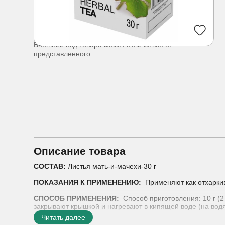
Внешний вид товара может отличаться от
представленного
Описание товара
СОСТАВ:
Листья мать-и-мачехи-30 г
ПОКАЗАНИЯ К ПРИМЕНЕНИЮ:
Применяют как отхаркива
СПОСОБ ПРИМЕНЕНИЯ:
Способ приготовления: 10 г (
закрывают крышкой и нагревают в кипящей воде (на во
полученного настоя доводят кипяченой водой до 200 мл.
Читать далее
Способ употребления: Принимают в теплом виде по 1/3-1