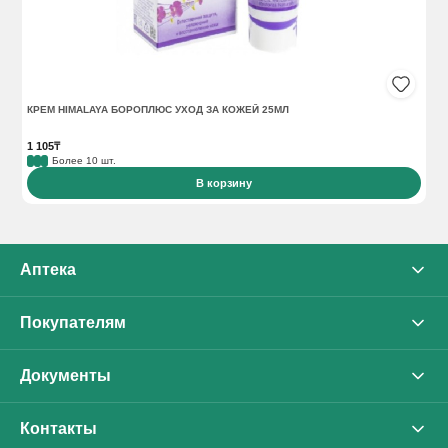
КРЕМ HIMALAYA БОРОПЛЮС УХОД ЗА КОЖЕЙ 25МЛ
ДЕ
1 105₸
33
Более 10 шт.
В корзину
Аптека
О нас
Покупателям
Каталог
Оплата
Документы
Бренды
Доставка
Политика конфиденциальности
Контакты
Контакты