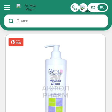
KZ
RU