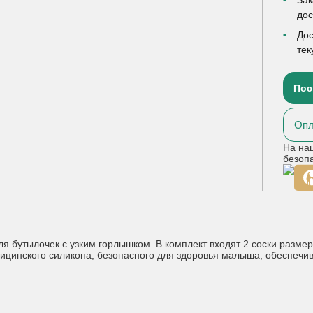
до
Дос
тек
Пос
Опл
На на
безоп
 бутылочек с узким горлышком. В комплект входят 2 соски размер
дицинского силикона, безопасного для здоровья малыша, обеспеч