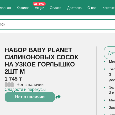
до -50%
лавная
Каталог
Акции
Оплата
Доставка
О нас
Контак
НАБОР BABY PLANET
Дос
СИЛИКОНОВЫХ СОСОК
Мин
НА УЗКОЕ ГОРЛЫШКО
Зел
2ШТ M
3 —
1 745 ₸
дос
Нет в наличии
Зел
Сладости и перекусы
3 и
Нет в наличии
Мы 
Зак
Зак