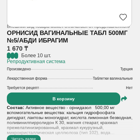
Внешний вид товара может отличаться от представленного
ОРНИСИД ВАГИНАЛЬНЫЕ ТАБЛ 500МГ
№5/АБДИ ИБРАГИМ
1 670 ₸
Более 10 шт.
Репродуктивная система
Произведено
Турция
Лекарственная форма
Таблетки вагинальные
Требуется рецепт
Нет
В корзину
Состав:
Активное вещество - орнидазол 500,00 мг
вспомогательные вещества: кальция гидрофосфата
дигидрат, лактозы моногидрат, кислота лимонная безводная,
поливинилпирролидон К 30, магния стеарат, крахмал
прежелатинизированный, крахмал кукурузный,
микрокристаллическая целлюлоза (тип 102), вода
очищенная**
Читать далее