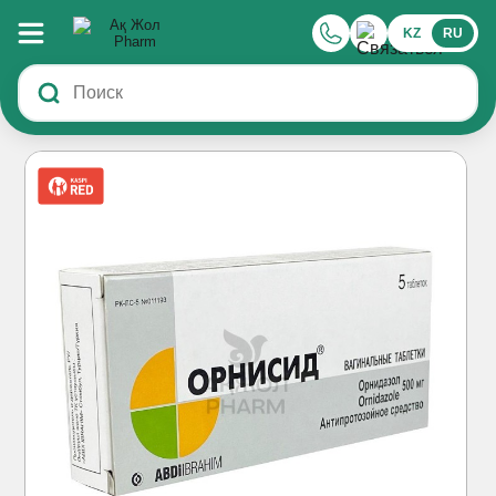
KZ
RU