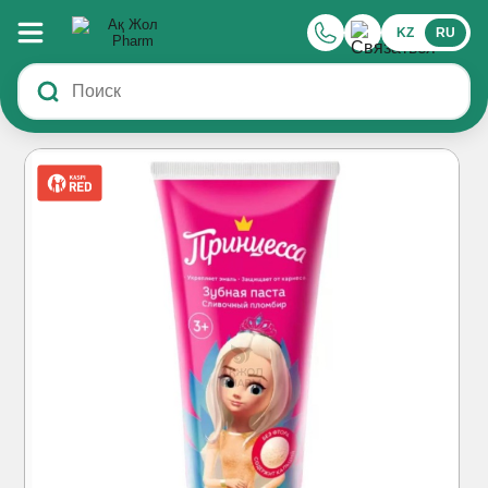
KZ
RU