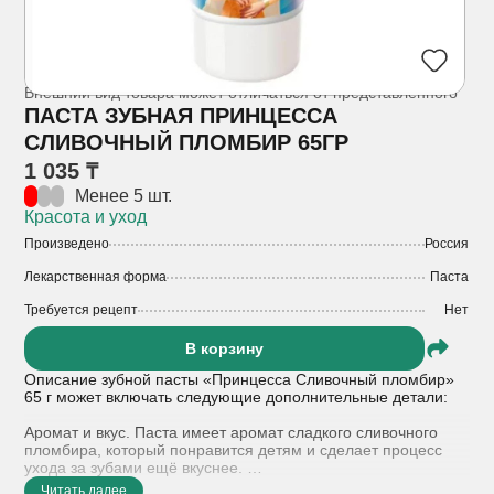
Внешний вид товара может отличаться от представленного
ПАСТА ЗУБНАЯ ПРИНЦЕССА
СЛИВОЧНЫЙ ПЛОМБИР 65ГР
1 035 ₸
Менее 5 шт.
Красота и уход
Произведено
Россия
Лекарственная форма
Паста
Требуется рецепт
Нет
В корзину
Описание зубной пасты «Принцесса Сливочный пломбир»
65 г может включать следующие дополнительные детали:
Аромат и вкус. Паста имеет аромат сладкого сливочного
пломбира, который понравится детям и сделает процесс
ухода за зубами ещё вкуснее.
Пониженная абразивность. Гарантирует деликатный уход за
Читать далее