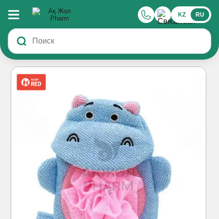
KZ
RU