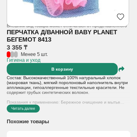
Внешний вид товара может отличаться от представленного
ПЕРЧАТКА Д/ВАННОЙ BABY PLANET
БЕГЕМОТ 8413
3 355 ₸
Менее 5 шт.
Гигиена и уход
В корзину
Состав: Высококачественный 100% натуральный хлопок
(махровая ткань), мягкий поролоновый наполнитель внутри
аппликации, гипоаллергенные текстильные красители. Не
содержит грубых синтетических волокон.
Показания к применению: Бережное очищение и мытье
нежной кожи ребенка во время купания с первых дней
Читать далее
жизни (0+); проведение мягкого гигиенического массажа
тела; игровой элемент для развлечения, отвлечения и
Похожие товары
адаптации малыша к водным процедурам.
Противопоказания: Индивидуальная непереносимость
материалов; наличие у ребенка острых гнойничковых