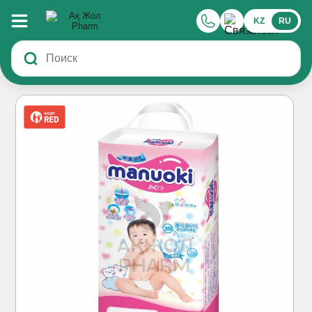
KZ
RU