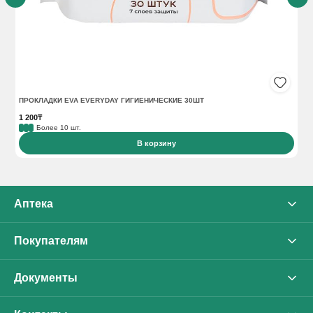
ПРОКЛАДКИ EVA EVERYDAY ГИГИЕНИЧЕСКИЕ 30ШТ
ПР
1 200₸
90
Более 10 шт.
В корзину
Аптека
О нас
Покупателям
Каталог
Оплата
Документы
Бренды
Доставка
Политика конфиденциальности