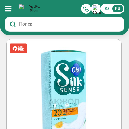
KZ
RU