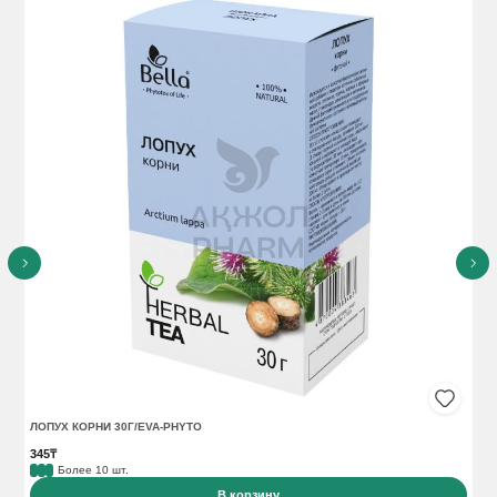
ЛОПУХ КОРНИ 30Г/EVA-PHYTO
ОВ
345₸
36
Более 10 шт.
В корзину