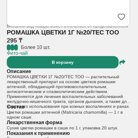
Внешний вид товара может отличаться от представленного
РОМАШКА ЦВЕТКИ 1Г №20/ТЕС ТОО
295 ₸
Более 10 шт.
Фито-чай
В корзину
Описание
РОМАШКА ЦВЕТКИ 1Г №20/ТЕС ТОО — растительный
лекарственный препарат на основе цветков ромашки
аптечной, обладающий противовоспалительным,
антисептическим и спазмолитическим действием.
Применяется для лечения воспалительных заболеваний
желудочно-кишечного тракта, органов дыхания, а также для
наружного использования при кожных воспалениях и ранах.
Состав
Цветки ромашки аптечной (Matricaria chamomilla) — 1 г в
одном саше.
Лекарственная форма
Сухие цветки ромашки в саше по 1 г, упаковка 20 штук.
Показания к применению