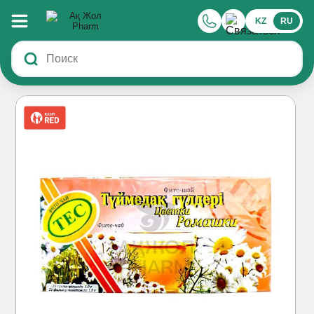
KZ
RU