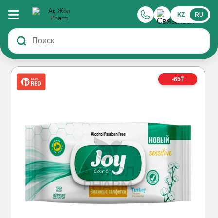
KZ
RU
-65₸