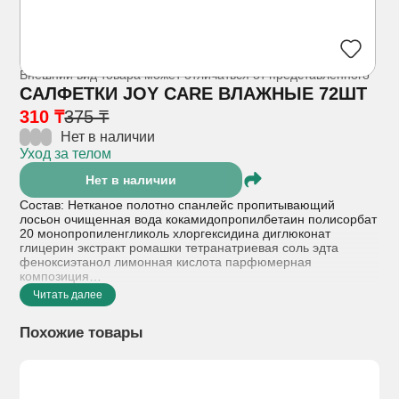
Внешний вид товара может отличаться от представленного
САЛФЕТКИ JOY CARE ВЛАЖНЫЕ 72ШТ
310 ₸
375 ₸
Нет в наличии
Уход за телом
Нет в наличии
Состав: Нетканое полотно спанлейс пропитывающий
лосьон очищенная вода кокамидопропилбетаин полисорбат
20 монопропиленгликоль хлоргексидина диглюконат
глицерин экстракт ромашки тетранатриевая соль эдта
феноксиэтанол лимонная кислота парфюмерная
композиция
Читать далее
Показания к применению: Гигиенический уход за кожей
ребенка с первых дней жизни для очищения рук лица и тела
Похожие товары
при смене подгузника а также для удаления загрязнений в
дорожных условиях
Побочное действие: В редких случаях возможны местные
аллергические реакции покраснение или легкое