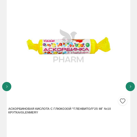
АСКОРБИНОВАЯ КИСЛОТА С ГЛЮКОЗОЙ "ГЛЕНВИТОЛ"25 МГ №10
АС
КРУТКА/GLENMERY