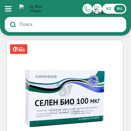
KZ
RU