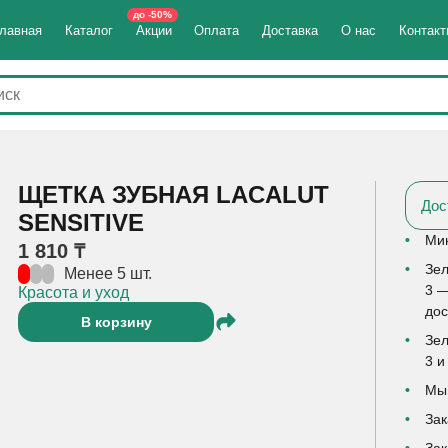
до -50%
лавная
Каталог
Акции
Оплата
Доставка
О нас
Контак
ЩЕТКА ЗУБНАЯ LACALUT
Дос
SENSITIVE
Мин
1 810 ₸
Зел
Менее 5 шт.
3 —
Красота и уход
дос
В корзину
Зел
3 и
Мы 
Зак
Зак