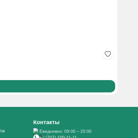
ГЛИЦЕР
250₸
Боле
Контакты
ти
Ежедневно: 09:00 – 20:00
+7 (707) 100-11-11