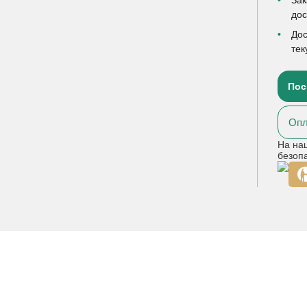
до
Дос
тек
Пос
Опл
На на
безоп