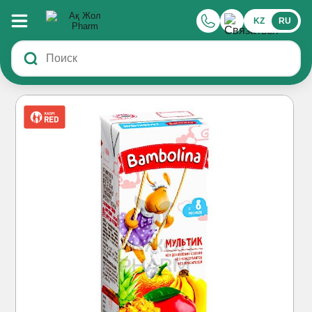
KZ
RU