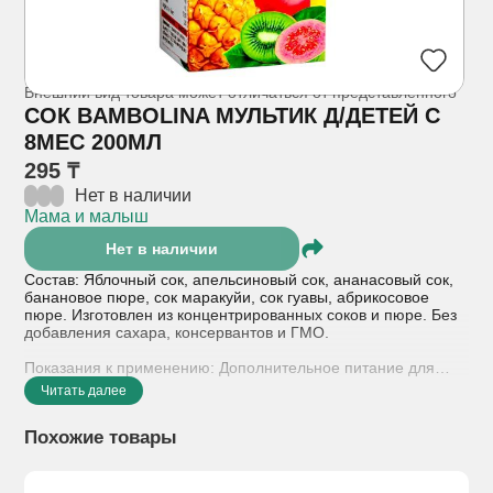
Внешний вид товара может отличаться от представленного
СОК BAMBOLINA МУЛЬТИК Д/ДЕТЕЙ С
8МЕС 200МЛ
295 ₸
Нет в наличии
Мама и малыш
Нет в наличии
Состав: Яблочный сок, апельсиновый сок, ананасовый сок,
банановое пюре, сок маракуйи, сок гуавы, абрикосовое
пюре. Изготовлен из концентрированных соков и пюре. Без
добавления сахара, консервантов и ГМО.
Показания к применению: Дополнительное питание для
детей раннего возраста (от 8 месяцев). Рекомендуется в
Читать далее
качестве источника витаминов и энергии, для расширения
вкусового рациона ребенка и утоления жажды.
Похожие товары
Противопоказания: Индивидуальная непереносимость
любого из компонентов состава (яблока, апельсина,
ананаса, банана и др.). Не рекомендуется детям младше 8