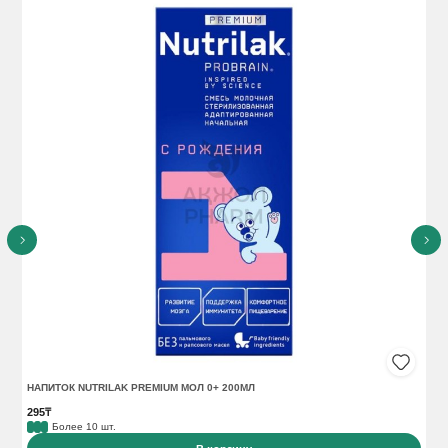
месяцев.
НАПИТОК NUTRILAK PREMIUM МОЛ 0+ 200МЛ
НА
295₸
29
Более 10 шт.