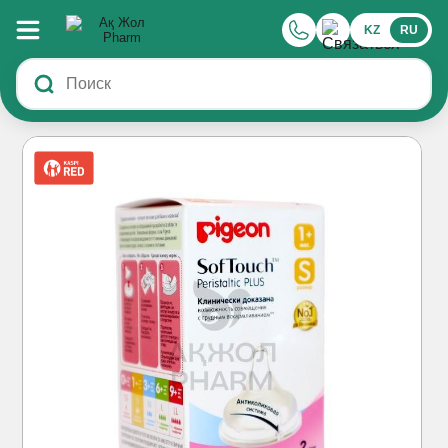
KZ
RU