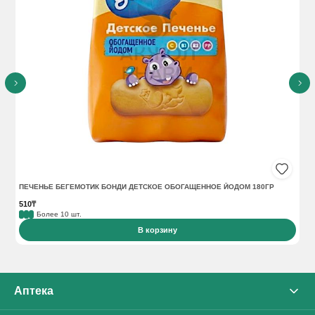
ПЕЧЕНЬЕ БЕГЕМОТИК БОНДИ ДЕТСКОЕ ОБОГАЩЕННОЕ ЙОДОМ 180ГР
ПЕ
510₸
51
Более 10 шт.
В корзину
Аптека