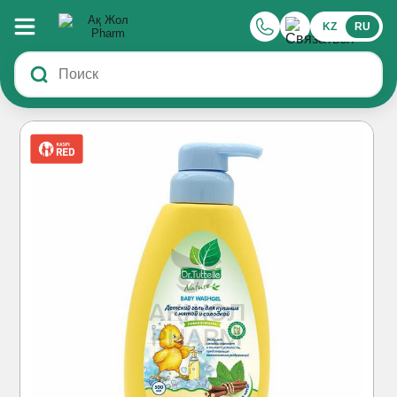
KZ
RU