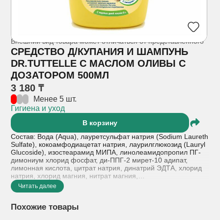
Внешний вид товара может отличаться от представленного
СРЕДСТВО Д/КУПАНИЯ И ШАМПУНЬ
DR.TUTTELLE С МАСЛОМ ОЛИВЫ С
ДОЗАТОРОМ 500МЛ
3 180 ₸
Менее 5 шт.
Гигиена и уход
В корзину
Состав: Вода (Aqua), лауретсульфат натрия (Sodium Laureth
Sulfate), кокоамфодиацетат натрия, лаурилглюкозид (Lauryl
Glucoside), изостеарамид МИПА, линолеамидопропил ПГ-
димониум хлорид фосфат, ди-ППГ-2 мирет-10 адипат,
лимонная кислота, цитрат натрия, динатрий ЭДТА, хлорид
натрия, хлорид магния, нитрат магния,
метилизотиазолинон, метилхлоризотиазолинон,
Читать далее
парфюмерная композиция (Fragrance), экстракт морских
водорослей (Cladosiphon Okamuranus Extract), экстракт
Похожие товары
оливкового масла (Olive Oil Extract).