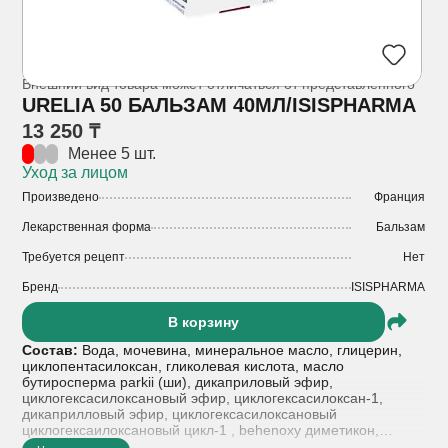
Внешний вид товара может отличаться от представленного
URELIA 50 БАЛЬЗАМ 40МЛ/ISISPHARMA
13 250 ₸
Менее 5 шт.
Уход за лицом
Произведено
Франция
Лекарственная форма
Бальзам
Требуется рецепт
Нет
Бренд
ISISPHARMA
В корзину
Состав:
Вода, мочевина, минеральное масло, глицерин,
циклопентасилоксан, гликолевая кислота, масло
бутиросперма parkii (ши), дикаприловый эфир,
циклогексасилоксановый эфир, циклогексасилоксан-1,
дикаприлловый эфир, циклогексасилоксановый
циклогексаилоксановый цикл-1 , behenoxy диметикон,
пентиленгликоль, диметикон, натрий хлорид,