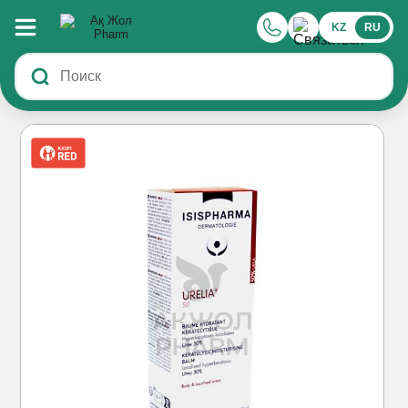
KZ
RU