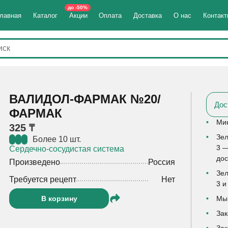
до -50%
лавная
Каталог
Акции
Оплата
Доставка
О нас
Контак
ВАЛИДОЛ-ФАРМАК №20/
Дос
ФАРМАК
Мин
325 ₸
Зел
Более 10 шт.
3 —
Сердечно-сосудистая система
дос
Произведено
Россия
Зел
Требуется рецепт
Нет
3 и
В корзину
Мы 
Зак
Зак