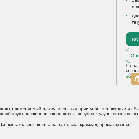
до
Дос
тек
Пос
Опл
На на
безоп
, применяемый для купирования приступов стенокардии и обле
пособствует расширению коронарных сосудов и улучшению кровос
 Вспомогательные вещества: сахароза, крахмал, ароматизаторы.