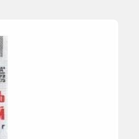
ская терапия ГЭРБ)
ответствующими антибактериальными средствами
ерстной кишки в стадии обострения, заживление язвы
ться ещё 6 недель лечения.
 полипов в желудке
одобный синдром.
гательных веществ