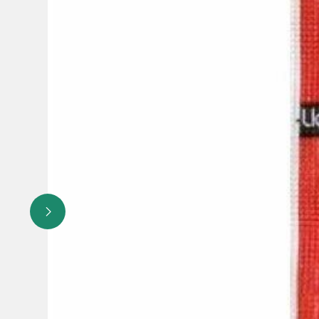
Возможность попадания рабепразола натрия в грудное 
противопоказано лечение препаратом Верабез в период 