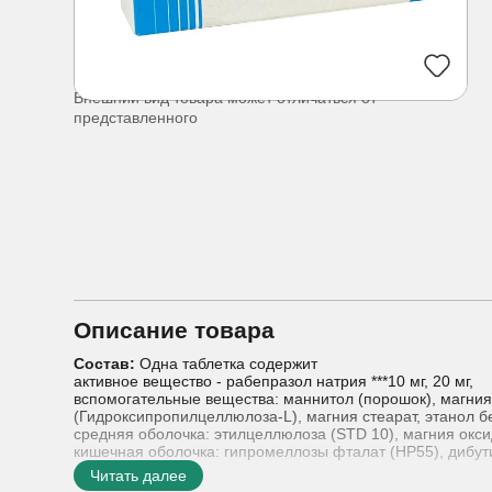
Внешний вид товара может отличаться от
представленного
Описание товара
Состав:
Одна таблетка содержит
активное вещество - рабепразол натрия ***10 мг, 20 мг,
вспомогательные вещества: маннитол (порошок), магни
(Гидроксипропилцеллюлоза-L), магния стеарат, этанол б
средняя оболочка: этилцеллюлоза (STD 10), магния окси
кишечная оболочка: гипромеллозы фталат (HP55), дибутил
** - отсутствует в конечном продукте, испаряется при в
Читать далее
*** - в пересчете на основание 9.42 мг (для дозировки 10 