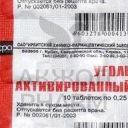
молоко женщин не установлена, а исследований с участием кормя
лактации.