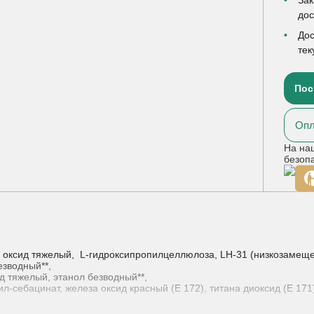
до
Дос
тек
Пос
Опл
На на
безоп
я оксид тяжелый, L-гидроксипропилцеллюлоза, LH-31 (низкозамещ
езводный**,
д тяжелый, этанол безводный**,
-себацинат, железа оксид красный (Е 172), титана диоксид (Е 171)
ысушивании
мг) или 18.85 мг (для дозировки 20 мг).