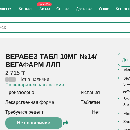
до -50%
лавная
Каталог
Акции
Оплата
Доставка
О нас
Контак
ВЕРАБЕЗ ТАБЛ 10МГ №14/
Дос
ВЕГАФАРМ ЛЛП
Мин
2 715 ₸
Зел
Нет в наличии
3 —
Пищеварительная система
дос
Произведено
Испания
Зел
Лекарственная форма
Таблетки
3 и
Требуется рецепт
Нет
Мы 
Зак
Нет в наличии
Зак