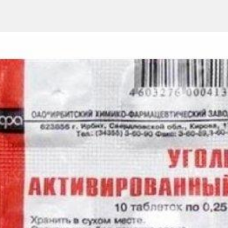
ки в стадии обострения
 рефлюксной болезни (ГЭРБ)
альной рефлюксной болезни (поддерживающая терапия ГЭРБ)
юксной болезни от умеренной до тяжелой степени (симптоматиче
ов с язвой желудка и двенадцатиперстной кишки в комбинации с со
по 20 мг 1 раз в день, утром. При язвенной болезни двенадцатип
ваться ещё 4 недели лечения.
ивление наступает в течение 6 недель, но иногда может потребова
ное образование газов в кишечнике, образование доброкачественных
жением работоспособности, эмоциональными перепадами, гриппоп
золу натрия, замещенным бензимидазолам или к любому из вспомо
показано.